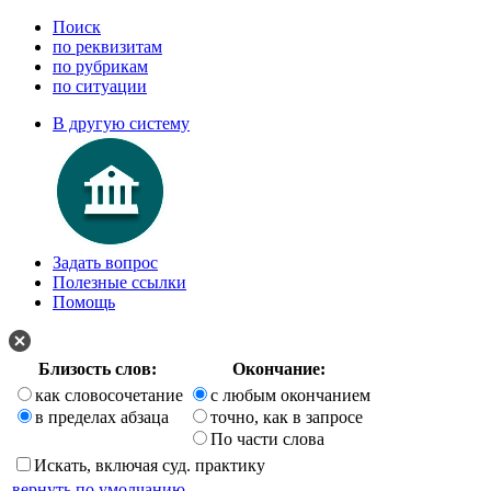
Поиск
по реквизитам
по рубрикам
по ситуации
В другую систему
Задать вопрос
Полезные ссылки
Помощь
Близость слов:
Окончание:
как словосочетание
с любым окончанием
в пределах абзаца
точно, как в запросе
По части слова
Искать, включая суд. практику
вернуть по умолчанию