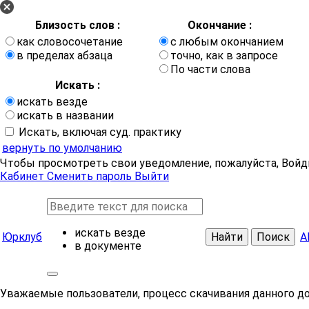
Близость слов :
Окончание :
как словосочетание
с любым окончанием
в пределах абзаца
точно, как в запросе
По части слова
Искать :
искать везде
искать в названии
Искать, включая суд. практику
вернуть по умолчанию
Чтобы просмотреть свои уведомление, пожалуйста, Войд
Кабинет
Сменить пароль
Выйти
искать везде
Юрклуб
Найти
Поиск
А
в документе
Уважаемые пользователи, процесс скачивания данного д