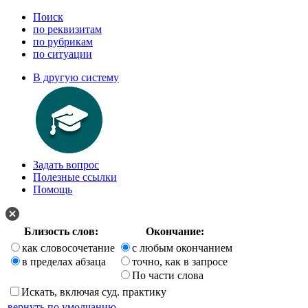
Поиск
по реквизитам
по рубрикам
по ситуации
В другую систему
Задать вопрос
Полезные ссылки
Помощь
Близость слов:
Окончание:
как словосочетание
с любым окончанием
в пределах абзаца
точно, как в запросе
По части слова
Искать, включая суд. практику
вернуть по умолчанию