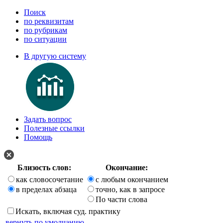
Поиск
по реквизитам
по рубрикам
по ситуации
В другую систему
Задать вопрос
Полезные ссылки
Помощь
Близость слов:
Окончание:
как словосочетание
с любым окончанием
в пределах абзаца
точно, как в запросе
По части слова
Искать, включая суд. практику
вернуть по умолчанию