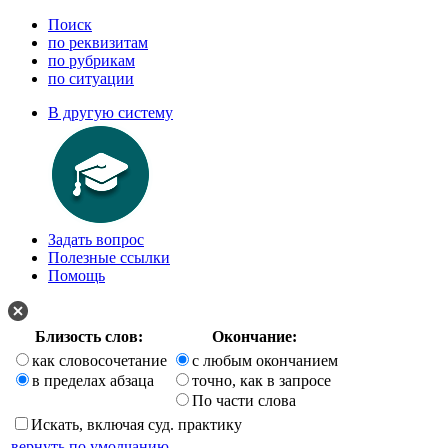
Поиск
по реквизитам
по рубрикам
по ситуации
В другую систему
Задать вопрос
Полезные ссылки
Помощь
Близость слов:
Окончание:
как словосочетание
с любым окончанием
в пределах абзаца
точно, как в запросе
По части слова
Искать, включая суд. практику
вернуть по умолчанию