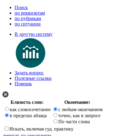
Поиск
по реквизитам
по рубрикам
по ситуации
В другую систему
Задать вопрос
Полезные ссылки
Помощь
Близость слов:
Окончание:
как словосочетание
с любым окончанием
в пределах абзаца
точно, как в запросе
По части слова
Искать, включая суд. практику
вернуть по умолчанию