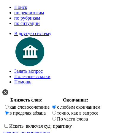
Поиск
по реквизитам
по рубрикам
по ситуации
В другую систему
Задать вопрос
Полезные ссылки
Помощь
Близость слов:
Окончание:
как словосочетание
с любым окончанием
в пределах абзаца
точно, как в запросе
По части слова
Искать, включая суд. практику
вернуть по умолчанию