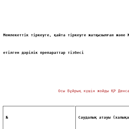
Мемлекеттік тіркеуге, қайта тіркеуге жатқызылған және 
етілген дәрілік препараттар тізбесі 
Осы Бұйрық күшін жойды ҚР Денс
№
Саудалық атауы (халықа