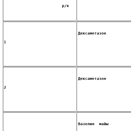
р/к
Дексаметазон
1
Дексаметазон
2
Вазелин
 майы 