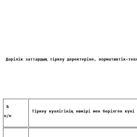
Дәрілік заттардың тіркеу деректеріне, нормативтік-тех
 №
Тіркеу куәлігінің нөмірі мен берілген күні
п/п