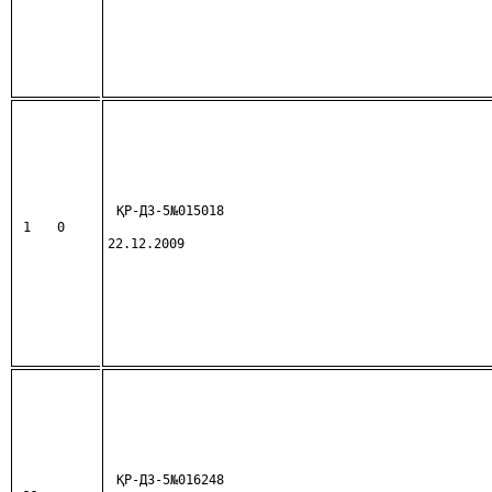
ҚР-ДЗ-5№015018
1
0
22.12.2009
ҚР-ДЗ-5№016248