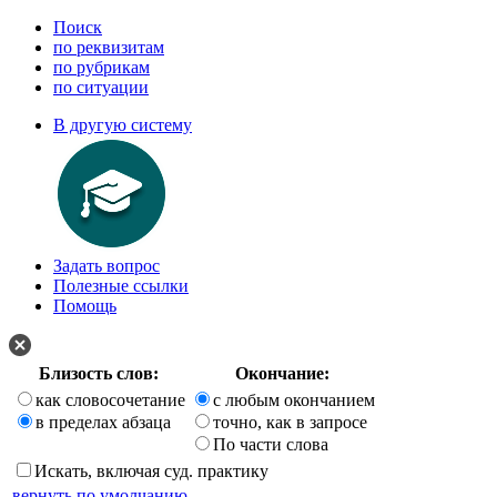
Поиск
по реквизитам
по рубрикам
по ситуации
В другую систему
Задать вопрос
Полезные ссылки
Помощь
Близость слов:
Окончание:
как словосочетание
с любым окончанием
в пределах абзаца
точно, как в запросе
По части слова
Искать, включая суд. практику
вернуть по умолчанию