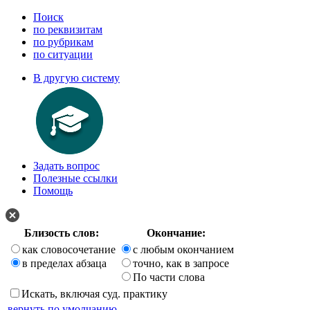
Поиск
по реквизитам
по рубрикам
по ситуации
В другую систему
Задать вопрос
Полезные ссылки
Помощь
Близость слов:
Окончание:
как словосочетание
с любым окончанием
в пределах абзаца
точно, как в запросе
По части слова
Искать, включая суд. практику
вернуть по умолчанию