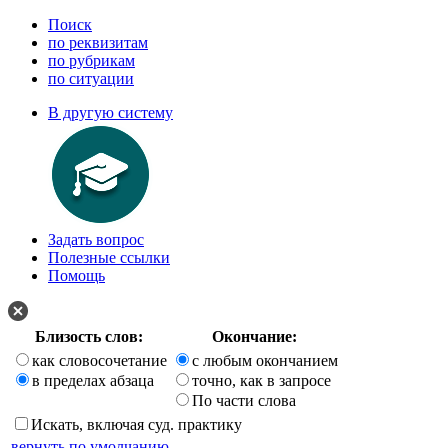
Поиск
по реквизитам
по рубрикам
по ситуации
В другую систему
Задать вопрос
Полезные ссылки
Помощь
Близость слов:
Окончание:
как словосочетание
с любым окончанием
в пределах абзаца
точно, как в запросе
По части слова
Искать, включая суд. практику
вернуть по умолчанию