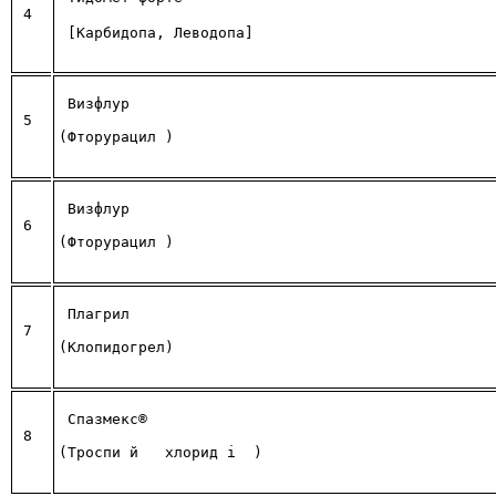
 4
 [Карбидопа, Леводопа]
 Визфлур 
 5
(Фторурацил )
 Визфлур 
 6
(Фторурацил )
 Плагрил 
 7
(Клопидогрел)
Спазмекс® 
 8
(Троспи
й
 хлорид
і
)