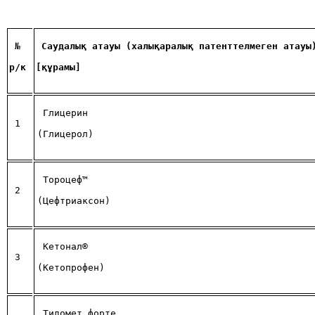
 №
Саудалық атауы (халықаралық патенттелмеген атауы
р/к
[құрамы]
 Глицерин 
 1
(Глицерол)
 Тороцеф™ 
 2
(Цефтриаксон)
 Кетонал® 
 3
(Кетопрофен)
 Тидомет форте  