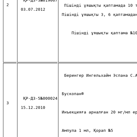
ҚР-ДЗ-3№019067
2
Пішінді ұяшықты қаптамада 10 
03.07.2012
Пішінді ұяшықты 3, 6 қаптамада
Пішінді ұяшықты қаптама №1
Берингер Ингельхайм Эспана С.
Бускопан®
ҚР-ДЗ-5№000024
3
15.12.2010
Инъекцияға арналған 20 мг/мл е
Ампула 1 мл, Қорап №5