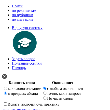
Поиск
по реквизитам
по рубрикам
по ситуации
В другую систему
Задать вопрос
Полезные ссылки
Помощь
Близость слов:
Окончание:
как словосочетание
с любым окончанием
в пределах абзаца
точно, как в запросе
По части слова
Искать, включая суд. практику
вернуть по умолчанию