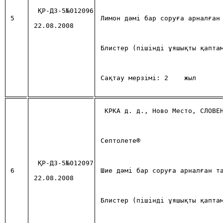
ҚР-ДЗ-5№012096
5
Лимон дәмі бар соруға арналған
22.08.2008
Блистер (пішінді ұяшықты қапта
Сақтау мерзiмi: 2 
жыл
КРКА д. д., Ново Место, СЛОВЕ
Септолете®
ҚР-ДЗ-5№012097
6
Шие дәмі бар соруға арналған т
22.08.2008
Блистер (пішінді ұяшықты қапта