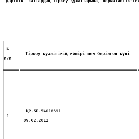
Дәрілік  заттардың тіркеу құжаттарына, нормативтік-те
 №
Тіркеу куәлігінің нөмірі мен берілген күні
п/п
ҚР-БП-5№018691
1
09.02.2012