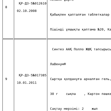
ҚР-ДЗ-5№012610
8
02.10.2008
Қабықпен қапталған таблеткалар
Пішінді ұяшықты қаптама №20, К
Синтез ААҚ Полло ЖШҚ тапсырыс
ЛаВенум®
ҚР-ДЗ-5№017385
9
Сыртқа қолдануға арналған гель
10.01.2011
30 г
 сықпа
, Картон пәшк
Сақтау мерзiмi: 2 
жыл