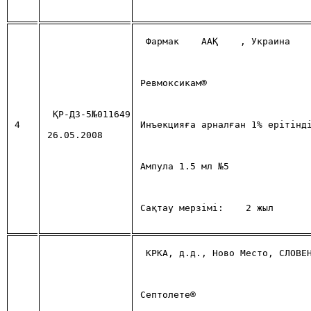
Фармак 
ААҚ
, Украина
Ревмоксикам®
ҚР-ДЗ-5№011649
4
Инъекцияға арналған 1% ерітінд
26.05.2008
Ампула 1.5 мл №5
Сақтау мерзiмi: 
2 жыл
КРКА, д.д., Ново Место, СЛОВЕ
Септолете®