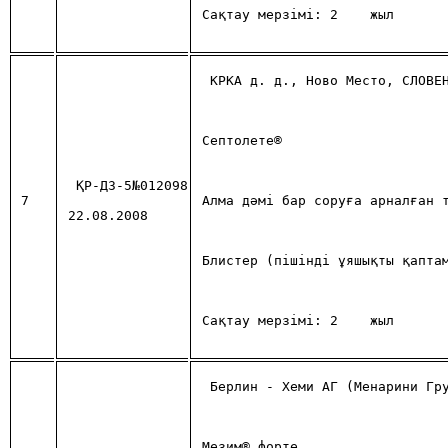
Сақтау мерзiмi: 2 
жыл
КРКА д. д., Ново Место, СЛОВЕ
Септолете®
ҚР-ДЗ-5№012098
7
Алма дәмі бар соруға арналған 
22.08.2008
Блистер (пішінді ұяшықты қапта
Сақтау мерзiмi: 2 
жыл
Берлин - Хеми АГ (Менарини Гр
Мезим® форте