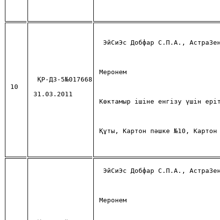
ЭйСиЭс Добфар С.П.А., АстраЗе
Меронем
ҚР-ДЗ-5№017668
10
31.03.2011
Көктамыр ішіне енгізу үшін ері
Құты, Картон пәшке №10, Картон
ЭйСиЭс Добфар С.П.А., АстраЗе
Меронем