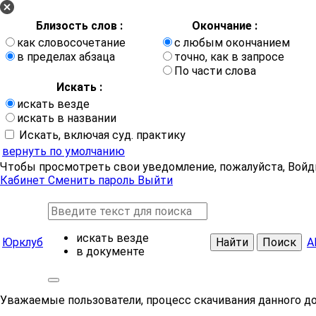
Близость слов :
Окончание :
как словосочетание
с любым окончанием
в пределах абзаца
точно, как в запросе
По части слова
Искать :
искать везде
искать в названии
Искать, включая суд. практику
вернуть по умолчанию
Чтобы просмотреть свои уведомление, пожалуйста, Войд
Кабинет
Сменить пароль
Выйти
искать везде
Юрклуб
Найти
Поиск
А
в документе
Уважаемые пользователи, процесс скачивания данного д