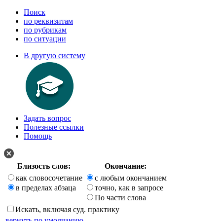
Поиск
по реквизитам
по рубрикам
по ситуации
В другую систему
Задать вопрос
Полезные ссылки
Помощь
Близость слов:
Окончание:
как словосочетание
с любым окончанием
в пределах абзаца
точно, как в запросе
По части слова
Искать, включая суд. практику
вернуть по умолчанию