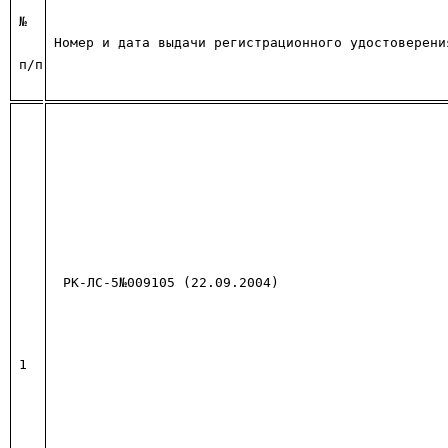
№
Номер и дата выдачи регистрационного удостоверени
п/п
РК-ЛС-5№009105 (22.09.2004)
1