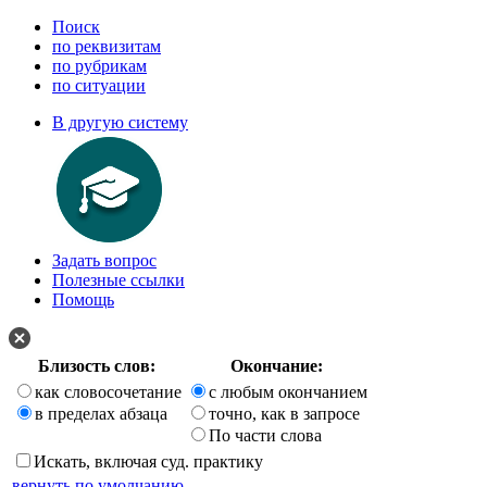
Поиск
по реквизитам
по рубрикам
по ситуации
В другую систему
Задать вопрос
Полезные ссылки
Помощь
Близость слов:
Окончание:
как словосочетание
с любым окончанием
в пределах абзаца
точно, как в запросе
По части слова
Искать, включая суд. практику
вернуть по умолчанию