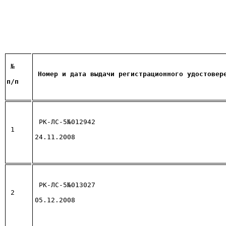
 №
Номер и дата выдачи регистрационного удостовер
п/п
РК-ЛС-5№012942
1
24.11.2008
РК-ЛС-5№013027
2
05.12.2008