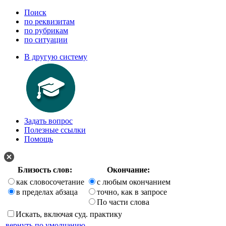
Поиск
по реквизитам
по рубрикам
по ситуации
В другую систему
Задать вопрос
Полезные ссылки
Помощь
Близость слов:
Окончание:
как словосочетание
с любым окончанием
в пределах абзаца
точно, как в запросе
По части слова
Искать, включая суд. практику
вернуть по умолчанию