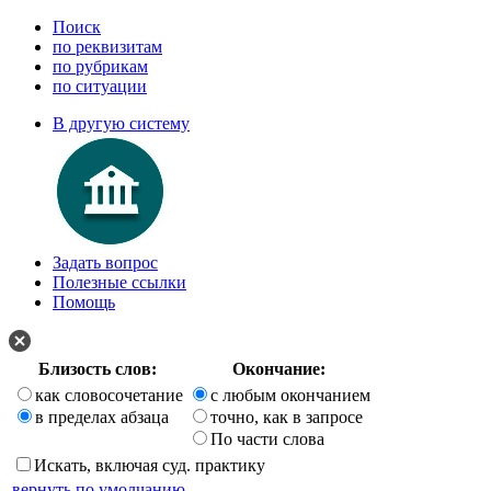
Поиск
по реквизитам
по рубрикам
по ситуации
В другую систему
Задать вопрос
Полезные ссылки
Помощь
Близость слов:
Окончание:
как словосочетание
с любым окончанием
в пределах абзаца
точно, как в запросе
По части слова
Искать, включая суд. практику
вернуть по умолчанию