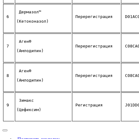
Дермазол™ 
6
Перерегистрация
D01AC
(Кетоконазол)
Аген® 
7
Перерегистрация
C08CA
(Амлодипин)
Аген® 
8
Перерегистрация
C08CA
(Амлодипин)
Зимакс 
9
Регистрация
J01DD
(Цефиксим)