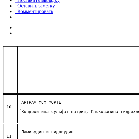
Поставить закладку
Оставить заметку
Комментировать
АРТРА® МСМ ФОРТЕ 
10
[Хондроитина сульфат натрия, Глюкозамина гидрохл
Ламивудин и зидовудин 
11