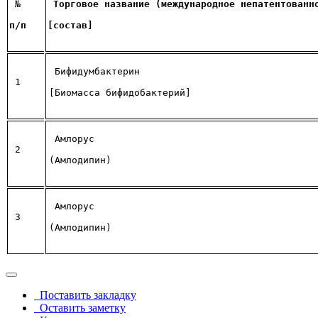
 №
Торговое название (международное непатентованн
п/п
[состав]
Бифидумбактерин 
1
[Биомасса бифидобактерий]
Амлорус 
2
(Амлодипин)
Амлорус 
3
(Амлодипин)
Поставить закладку
Оставить заметку