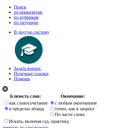
Поиск
по реквизитам
по рубрикам
по ситуации
В другую систему
Задать вопрос
Полезные ссылки
Помощь
Близость слов:
Окончание:
как словосочетание
с любым окончанием
в пределах абзаца
точно, как в запросе
По части слова
Искать, включая суд. практику
вернуть по умолчанию