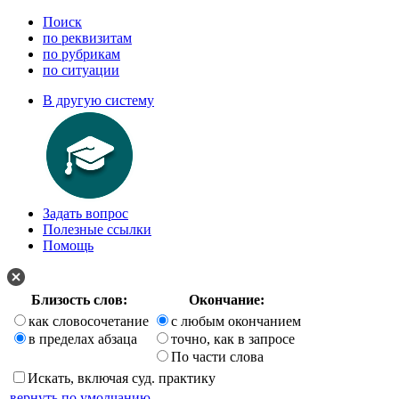
Поиск
по реквизитам
по рубрикам
по ситуации
В другую систему
Задать вопрос
Полезные ссылки
Помощь
Близость слов:
Окончание:
как словосочетание
с любым окончанием
в пределах абзаца
точно, как в запросе
По части слова
Искать, включая суд. практику
вернуть по умолчанию