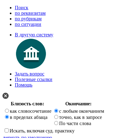
Поиск
по реквизитам
по рубрикам
по ситуации
В другую систему
Задать вопрос
Полезные ссылки
Помощь
Близость слов:
Окончание:
как словосочетание
с любым окончанием
в пределах абзаца
точно, как в запросе
По части слова
Искать, включая суд. практику
вернуть по умолчанию