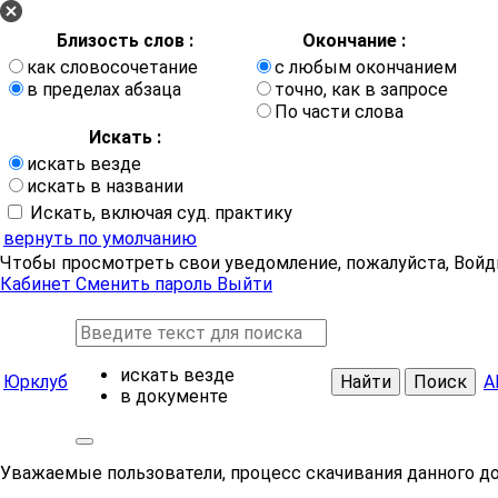
Близость слов :
Окончание :
как словосочетание
с любым окончанием
в пределах абзаца
точно, как в запросе
По части слова
Искать :
искать везде
искать в названии
Искать, включая суд. практику
вернуть по умолчанию
Чтобы просмотреть свои уведомление, пожалуйста, Войд
Кабинет
Сменить пароль
Выйти
искать везде
Юрклуб
Найти
Поиск
А
в документе
Уважаемые пользователи, процесс скачивания данного д