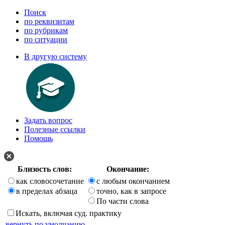
Поиск
по реквизитам
по рубрикам
по ситуации
В другую систему
Задать вопрос
Полезные ссылки
Помощь
Близость слов:
Окончание:
как словосочетание
с любым окончанием
в пределах абзаца
точно, как в запросе
По части слова
Искать, включая суд. практику
вернуть по умолчанию