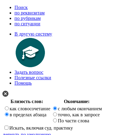
Поиск
по реквизитам
по рубрикам
по ситуации
В другую систему
Задать вопрос
Полезные ссылки
Помощь
Близость слов:
Окончание:
как словосочетание
с любым окончанием
в пределах абзаца
точно, как в запросе
По части слова
Искать, включая суд. практику
вернуть по умолчанию