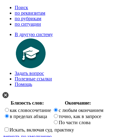
Поиск
по реквизитам
по рубрикам
по ситуации
В другую систему
Задать вопрос
Полезные ссылки
Помощь
Близость слов:
Окончание:
как словосочетание
с любым окончанием
в пределах абзаца
точно, как в запросе
По части слова
Искать, включая суд. практику
вернуть по умолчанию