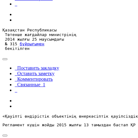
Қазақстан Республикасы

 Төтенше жағдайлар министрінің

 2014 жылғы 25 маусымдағы

 № 315 
бұйрығымен
 бекітілген
Поставить закладку
Оставить заметку
Комментировать
Связанные
1
«Қауіпті өндірістік объектінің өнеркәсіптік қауіпсіздік
Регламент күшін жойды 2015 жылғы 13 тамыздан бастап ҚР 