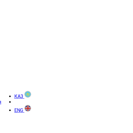
КАЗ
я
ENG