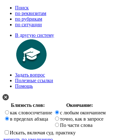
Поиск
по реквизитам
по рубрикам
по ситуации
В другую систему
Задать вопрос
Полезные ссылки
Помощь
Близость слов:
Окончание:
как словосочетание
с любым окончанием
в пределах абзаца
точно, как в запросе
По части слова
Искать, включая суд. практику
вернуть по умолчанию