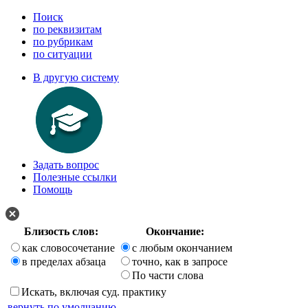
Поиск
по реквизитам
по рубрикам
по ситуации
В другую систему
Задать вопрос
Полезные ссылки
Помощь
Близость слов:
Окончание:
как словосочетание
с любым окончанием
в пределах абзаца
точно, как в запросе
По части слова
Искать, включая суд. практику
вернуть по умолчанию