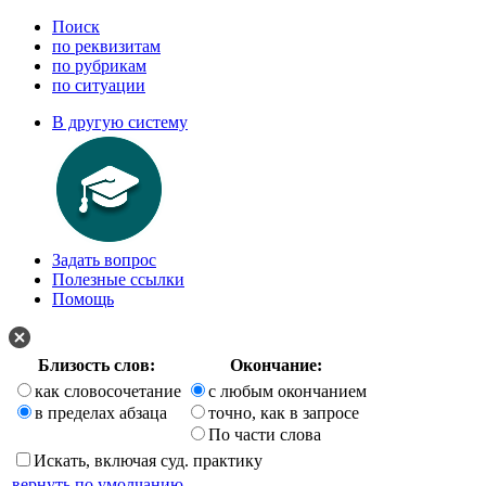
Поиск
по реквизитам
по рубрикам
по ситуации
В другую систему
Задать вопрос
Полезные ссылки
Помощь
Близость слов:
Окончание:
как словосочетание
с любым окончанием
в пределах абзаца
точно, как в запросе
По части слова
Искать, включая суд. практику
вернуть по умолчанию