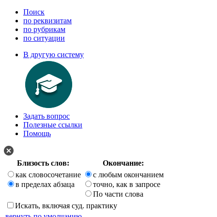
Поиск
по реквизитам
по рубрикам
по ситуации
В другую систему
Задать вопрос
Полезные ссылки
Помощь
Близость слов:
Окончание:
как словосочетание
с любым окончанием
в пределах абзаца
точно, как в запросе
По части слова
Искать, включая суд. практику
вернуть по умолчанию