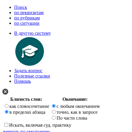
Поиск
по реквизитам
по рубрикам
по ситуации
В другую систему
Задать вопрос
Полезные ссылки
Помощь
Близость слов:
Окончание:
как словосочетание
с любым окончанием
в пределах абзаца
точно, как в запросе
По части слова
Искать, включая суд. практику
вернуть по умолчанию