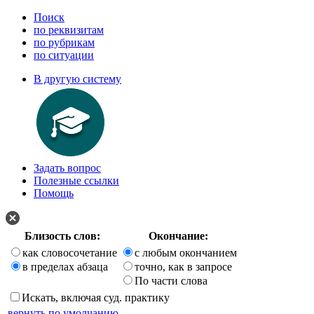
Поиск
по реквизитам
по рубрикам
по ситуации
В другую систему
Задать вопрос
Полезные ссылки
Помощь
Близость слов:
Окончание:
как словосочетание
с любым окончанием
в пределах абзаца
точно, как в запросе
По части слова
Искать, включая суд. практику
вернуть по умолчанию