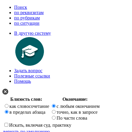
Поиск
по реквизитам
по рубрикам
по ситуации
В другую систему
Задать вопрос
Полезные ссылки
Помощь
Близость слов:
Окончание:
как словосочетание
с любым окончанием
в пределах абзаца
точно, как в запросе
По части слова
Искать, включая суд. практику
вернуть по умолчанию