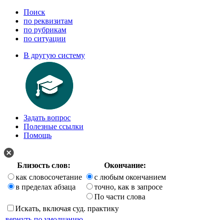
Поиск
по реквизитам
по рубрикам
по ситуации
В другую систему
Задать вопрос
Полезные ссылки
Помощь
Близость слов:
Окончание:
как словосочетание
с любым окончанием
в пределах абзаца
точно, как в запросе
По части слова
Искать, включая суд. практику
вернуть по умолчанию