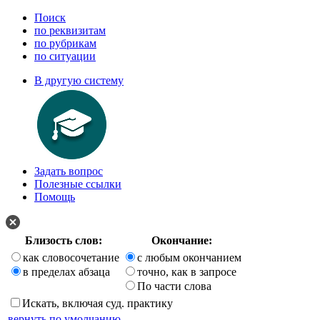
Поиск
по реквизитам
по рубрикам
по ситуации
В другую систему
Задать вопрос
Полезные ссылки
Помощь
Близость слов:
Окончание:
как словосочетание
с любым окончанием
в пределах абзаца
точно, как в запросе
По части слова
Искать, включая суд. практику
вернуть по умолчанию