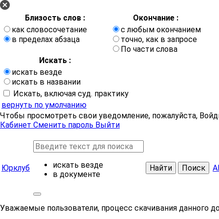
Близость слов :
Окончание :
как словосочетание
с любым окончанием
в пределах абзаца
точно, как в запросе
По части слова
Искать :
искать везде
искать в названии
Искать, включая суд. практику
вернуть по умолчанию
Чтобы просмотреть свои уведомление, пожалуйста, Войд
Кабинет
Сменить пароль
Выйти
искать везде
Юрклуб
Найти
Поиск
А
в документе
Уважаемые пользователи, процесс скачивания данного д