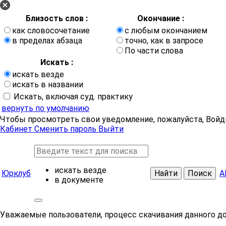
Близость слов :
Окончание :
как словосочетание
с любым окончанием
в пределах абзаца
точно, как в запросе
По части слова
Искать :
искать везде
искать в названии
Искать, включая суд. практику
вернуть по умолчанию
Чтобы просмотреть свои уведомление, пожалуйста, Войд
Кабинет
Сменить пароль
Выйти
искать везде
Юрклуб
Найти
Поиск
А
в документе
Уважаемые пользователи, процесс скачивания данного д