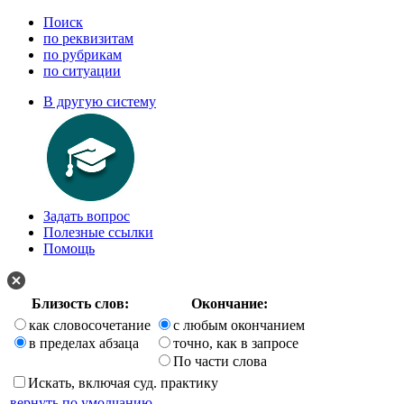
Поиск
по реквизитам
по рубрикам
по ситуации
В другую систему
Задать вопрос
Полезные ссылки
Помощь
Близость слов:
Окончание:
как словосочетание
с любым окончанием
в пределах абзаца
точно, как в запросе
По части слова
Искать, включая суд. практику
вернуть по умолчанию