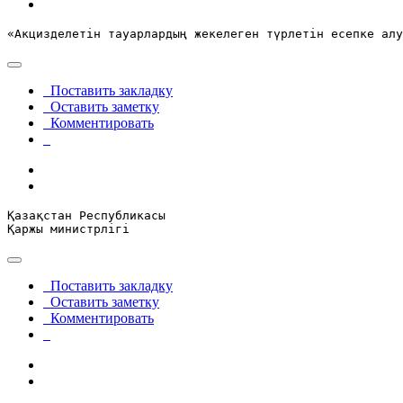
«Акцизделетін тауарлардың жекелеген түрлетін есепке алу
Поставить закладку
Оставить заметку
Комментировать
Қазақстан Республикасы

Қаржы министрлігі
Поставить закладку
Оставить заметку
Комментировать