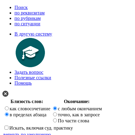
Поиск
по реквизитам
по рубрикам
по ситуации
В другую систему
Задать вопрос
Полезные ссылки
Помощь
Близость слов:
Окончание:
как словосочетание
с любым окончанием
в пределах абзаца
точно, как в запросе
По части слова
Искать, включая суд. практику
вернуть по умолчанию