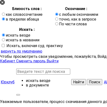
Близость слов :
Окончание :
как словосочетание
с любым окончанием
в пределах абзаца
точно, как в запросе
По части слова
Искать :
искать везде
искать в названии
Искать, включая суд. практику
вернуть по умолчанию
Чтобы просмотреть свои уведомление, пожалуйста, Войд
Кабинет
Сменить пароль
Выйти
искать везде
Юрклуб
Найти
Поиск
А
в документе
Уважаемые пользователи, процесс скачивания данного д