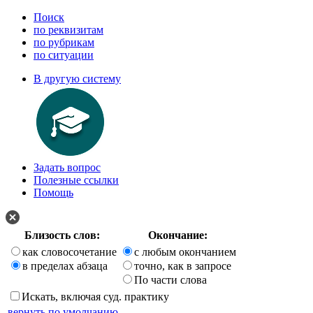
Поиск
по реквизитам
по рубрикам
по ситуации
В другую систему
Задать вопрос
Полезные ссылки
Помощь
Близость слов:
Окончание:
как словосочетание
с любым окончанием
в пределах абзаца
точно, как в запросе
По части слова
Искать, включая суд. практику
вернуть по умолчанию