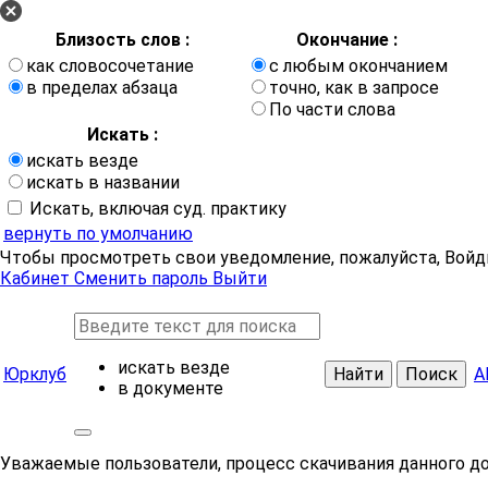
Близость слов :
Окончание :
как словосочетание
с любым окончанием
в пределах абзаца
точно, как в запросе
По части слова
Искать :
искать везде
искать в названии
Искать, включая суд. практику
вернуть по умолчанию
Чтобы просмотреть свои уведомление, пожалуйста, Войд
Кабинет
Сменить пароль
Выйти
искать везде
Юрклуб
Найти
Поиск
А
в документе
Уважаемые пользователи, процесс скачивания данного д