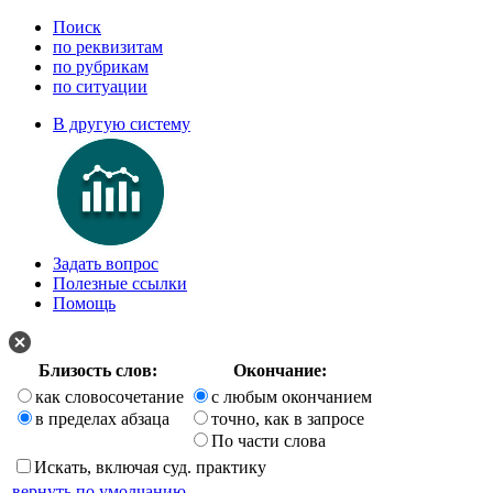
Поиск
по реквизитам
по рубрикам
по ситуации
В другую систему
Задать вопрос
Полезные ссылки
Помощь
Близость слов:
Окончание:
как словосочетание
с любым окончанием
в пределах абзаца
точно, как в запросе
По части слова
Искать, включая суд. практику
вернуть по умолчанию