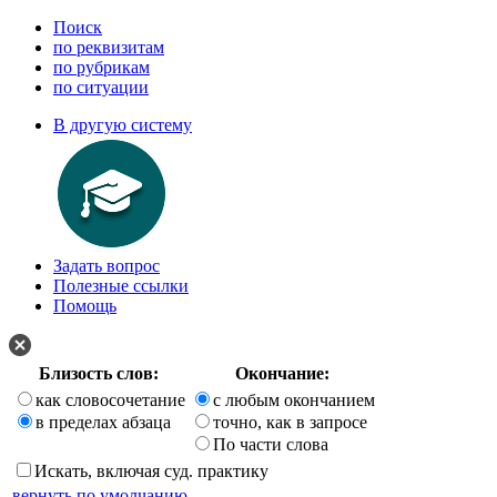
Поиск
по реквизитам
по рубрикам
по ситуации
В другую систему
Задать вопрос
Полезные ссылки
Помощь
Близость слов:
Окончание:
как словосочетание
с любым окончанием
в пределах абзаца
точно, как в запросе
По части слова
Искать, включая суд. практику
вернуть по умолчанию