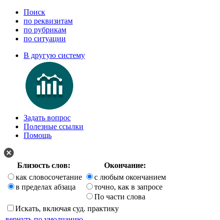
Поиск
по реквизитам
по рубрикам
по ситуации
В другую систему
Задать вопрос
Полезные ссылки
Помощь
Близость слов:
Окончание:
как словосочетание
с любым окончанием
в пределах абзаца
точно, как в запросе
По части слова
Искать, включая суд. практику
вернуть по умолчанию