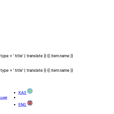
type + '.title' | translate }} {{ item.name }}
type + '.title' | translate }} {{ item.name }}
КАЗ
ация
ENG