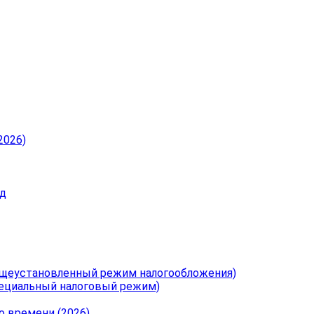
2026)
од
бщеустановленный режим налогообложения)
пециальный налоговый режим)
о времени (2026)