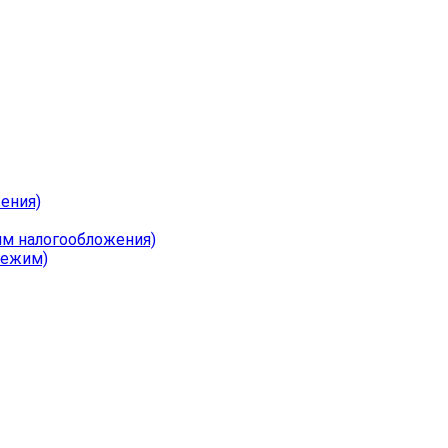
ения)
им налогообложения)
режим)