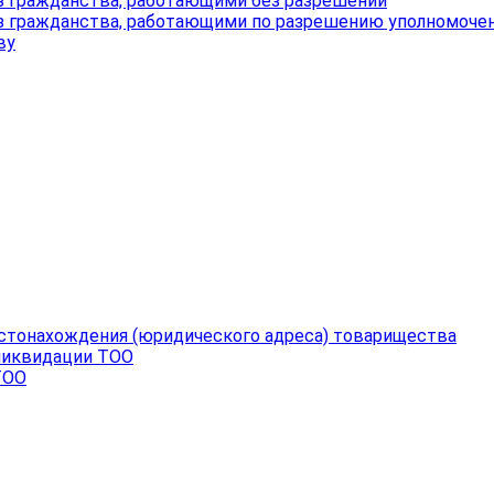
ез гражданства, работающими без разрешений
ез гражданства, работающими по разрешению уполномоче
ву
стонахождения (юридического адреса) товарищества
ликвидации ТОО
ТОО