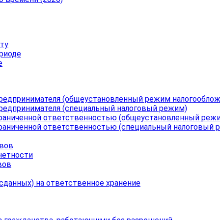
ту
ериоде
е
 предпринимателя (общеустановленный режим налогооблож
предпринимателя (специальный налоговый режим)
ограниченной ответственностью (общеустановленный реж
граниченной ответственностью (специальный налоговый 
ивов
четности
вов
(сданных) на ответственное хранение