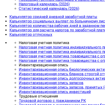
Налоговый календарь (2026)
Статистический календарь (2026)
Калькулятор средней дневной заработной платы
Калькулятор социальных выплат по больничному лис
Калькулятор количества рабочих дней в заданном п
Калькулятор для расчета налогов по заработной плат
Калькулятор отпускных
Налоговая учетная политика
Налоговая учетная политика индивидуального
Налоговая учетная политика индивидуального 
Налоговая учетная политика товарищества с 
Налоговая учетная политика товарищества с о
Инвентаризационная опись
Инвентаризационная опись биологических акт
Инвентаризационная опись бланков строгой от
Инвентаризационная опись долгосрочных акти
Инвентаризационная опись запасов
Инвентаризационная опись запасов, принятых 
Инвентаризационная опись инвестиций
Трудовые отношения
Трудовой договор с гражданином РК