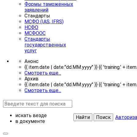
Формы таможенных
заявлений
Стандарты
МСФО (IAS, IFRS)
НСФО
МСФООС
Стандарты
государственных
услуг
Анонс
{{ item.date | date:"dd.MM.yyyy" }} {{ 'training.' + item.
Смотреть еще...
Архив
{{ item.date | date:"dd.MM.yyyy" }} {{ 'training.' + item.
Смотреть еще...
искать везде
Найти
Поиск
Авториз
в документе