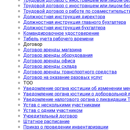
Трудовой договор с иностранцем или лицом б
Трудовой договор с иностранцем или лицом б
Трудовой договор о работе по совместительст
Должностная инструкция директора
Должностная инструкция главного бухгалтера
Должностная инструкция бухгалтера
Командировочное удостоверение
Табель учета рабочего времени
Договор
Договор аренды магазина
Договор аренды оборудования
Договор аренды офиса
Договор аренды склада
Договор аренды транспортного средства
Договор на оказание разовых услуг
ТОО
Уведомление органа юстиции об изменении ме
Уведомление органа юстиции о добровольной 
Уведомление налогового органа о ликвидации 
Устав с несколькими участниками
Устав с одним участником
Учредительный договор
Штатное расписание
Приказ о проведении инвентаризации