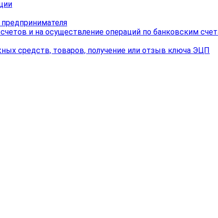
ции
о предпринимателя
 счетов и на осуществление операций по банковским счет
ных средств, товаров, получение или отзыв ключа ЭЦП