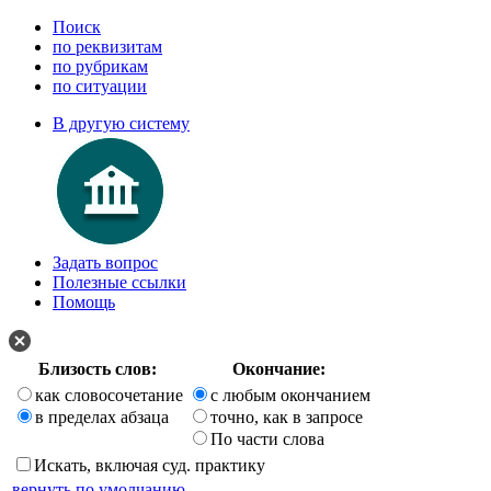
Поиск
по реквизитам
по рубрикам
по ситуации
В другую систему
Задать вопрос
Полезные ссылки
Помощь
Близость слов:
Окончание:
как словосочетание
с любым окончанием
в пределах абзаца
точно, как в запросе
По части слова
Искать, включая суд. практику
вернуть по умолчанию