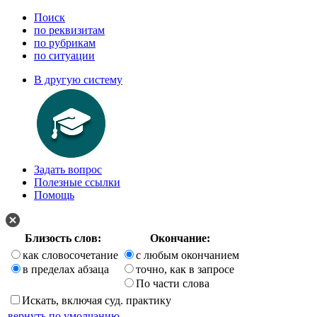
Поиск
по реквизитам
по рубрикам
по ситуации
В другую систему
Задать вопрос
Полезные ссылки
Помощь
Близость слов:
Окончание:
как словосочетание
с любым окончанием
в пределах абзаца
точно, как в запросе
По части слова
Искать, включая суд. практику
вернуть по умолчанию