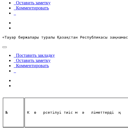
Оставить заметку
Комментировать
«Тауар биржалары туралы Қазақстан Республикасы заңнамас
Поставить закладку
Оставить заметку
Комментировать
№
К
ө
рсетілуі тиіс м
ә
ліметтерді
ң