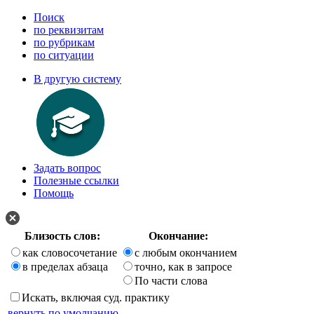
Поиск
по реквизитам
по рубрикам
по ситуации
В другую систему
Задать вопрос
Полезные ссылки
Помощь
Близость слов:
Окончание:
как словосочетание
с любым окончанием
в пределах абзаца
точно, как в запросе
По части слова
Искать, включая суд. практику
вернуть по умолчанию