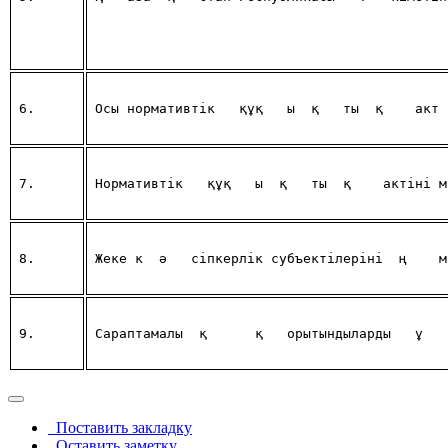
6.  
Осы нормативтік 
құқ
ы
қ
ты
қ
 акт 
7.  
Нормативтік 
құқ
ы
қ
ты
қ
 актіні м
8.
Жеке к
ә
сіпкерлік субъектілеріні
ң
 м
9.
Сараптамалы
қ
қ
орытындыларды 
ұ
Поставить закладку
Оставить заметку