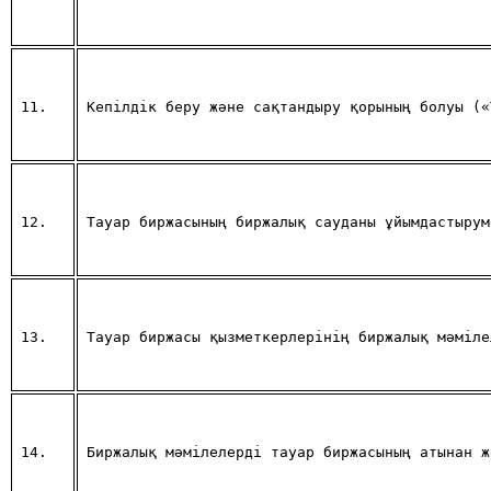
11.
Кепiлдiк беру және сақтандыру қорының болуы («
12.
Тауар биржасының биржалық сауданы ұйымдастырум
13.
Тауар биржасы қызметкерлерiнiң биржалық мәмiле
14.
Биржалық мәмiлелердi тауар биржасының атынан ж