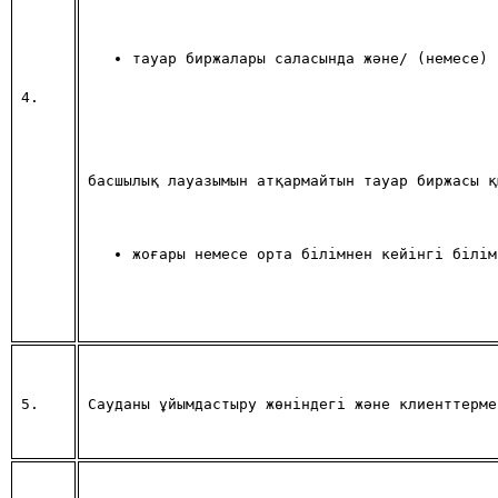
тауар биржалары саласында және/ (немесе) 
4.
басшылық лауазымын атқармайтын тауар биржасы қ
жоғары немесе орта бiлiмнен кейiнгi бiлiм
5.
Сауданы ұйымдастыру жөнiндегi және клиенттерме