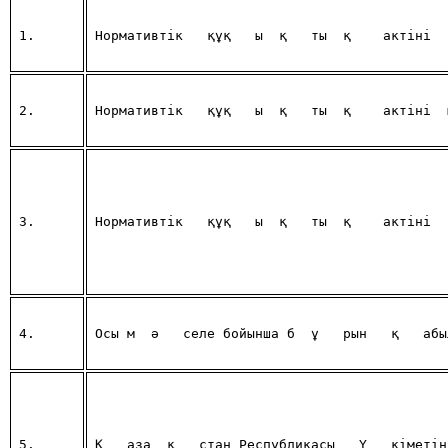
1. 
Нормативтік 
құқ
ы
қ
ты
қ
 актіні 
2.  
Нормативтік 
құқ
ы
қ
ты
қ
 актіні
3.  
Нормативтік 
құқ
ы
қ
ты
қ
 актіні 
4.  
Осы м
ә
селе бойынша б
ұ
рын 
қ
абы
5.  
Қ
аза
қ
стан Республикасы 
Ү
кiметiн