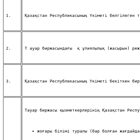
1.
Қазақстан Республикасының Үкiметi белгiлеген т
2.
Т
 ауар биржасында
ғы
қ
 ұпиялылық (жасырын) реж
3.
Қазақстан Республикасының Үкiметi бекiткен бир
Тауар биржасы қызметкерлерiнiң Қазақстан Респу
жоғары бiлiмi туралы (бар болған жағдайда