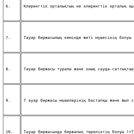
6.
Клирингтiк орталықтың не клирингтiк орталық қы
7.
Тауар биржасының кемiнде жеті мүшесiнiң болуы 
8.
Тауар биржасы туралы және оның сауда-саттықтар
9.
Т
 ауар биржасы мүшелерiнiң бастапқы және жыл с
10.
Тауар биржасында биржалық төрелiктiң болуы («Т