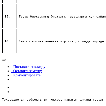
15.
Тауар биржасының биржалық тауарларға күн сайын
16.
Заңсыз жолмен алынған кiрiстердi заңдастыруды 
Поставить закладку
Оставить заметку
Комментировать
Тексерілетін субъектiнiң тексеру парағын алғаны туралы 