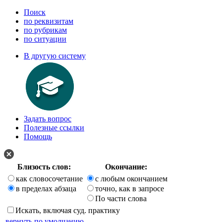
Поиск
по реквизитам
по рубрикам
по ситуации
В другую систему
Задать вопрос
Полезные ссылки
Помощь
Близость слов:
Окончание:
как словосочетание
с любым окончанием
в пределах абзаца
точно, как в запросе
По части слова
Искать, включая суд. практику
вернуть по умолчанию