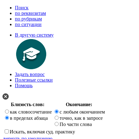
Поиск
по реквизитам
по рубрикам
по ситуации
В другую систему
Задать вопрос
Полезные ссылки
Помощь
Близость слов:
Окончание:
как словосочетание
с любым окончанием
в пределах абзаца
точно, как в запросе
По части слова
Искать, включая суд. практику
вернуть по умолчанию