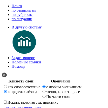
Поиск
по реквизитам
по рубрикам
по ситуации
В другую систему
Задать вопрос
Полезные ссылки
Помощь
Близость слов:
Окончание:
как словосочетание
с любым окончанием
в пределах абзаца
точно, как в запросе
По части слова
Искать, включая суд. практику
вернуть по умолчанию